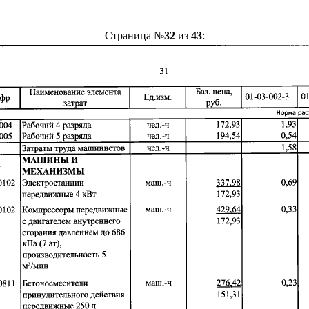
Страница №
32
из
43
: