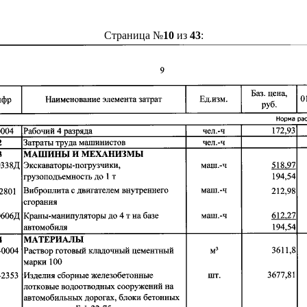
Страница №
10
из
43
: