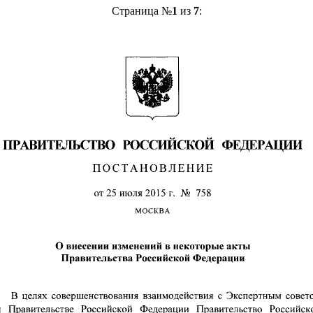
Страница №
1
из
7
: