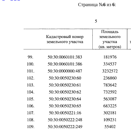
Страница №
6
из
6
: