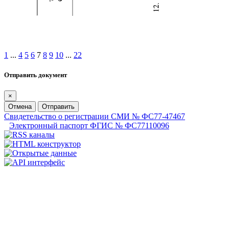
1
...
4
5
6
7
8
9
10
...
22
Отправить документ
×
Отмена
Отправить
Свидетельство о регистрации СМИ № ФС77-47467
Электронный паспорт ФГИС № ФС77110096