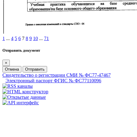
1
...
4
5
6
7
8
9
10
...
71
Отправить документ
×
Отмена
Отправить
Свидетельство о регистрации СМИ № ФС77-47467
Электронный паспорт ФГИС № ФС77110096