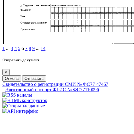
1
...
3
4
5
6
7
8
9
...
14
Отправить документ
×
Отмена
Отправить
Свидетельство о регистрации СМИ № ФС77-47467
Электронный паспорт ФГИС № ФС77110096