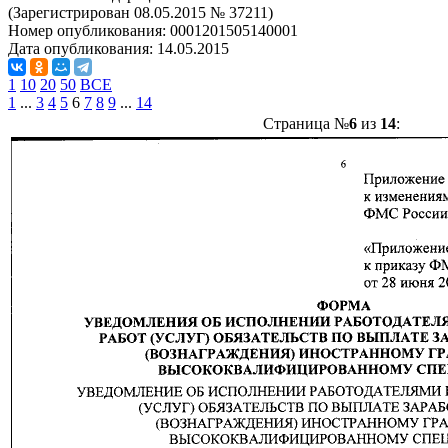
(Зарегистрирован 08.05.2015 № 37211)
Номер опубликования:
0001201505140001
Дата опубликования:
14.05.2015
1
10
20
50
ВСЕ
1
...
3
4
5
6
7
8
9
...
14
Страница №
6
из
14
: