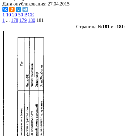
Дата опубликования:
27.04.2015
1
10
20
50
ВСЕ
1
...
178
179
180
181
Страница №
181
из
181
: