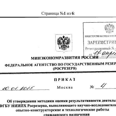
Страница №
1
из
6
: