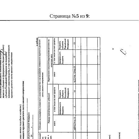
Страница №
5
из
9
: