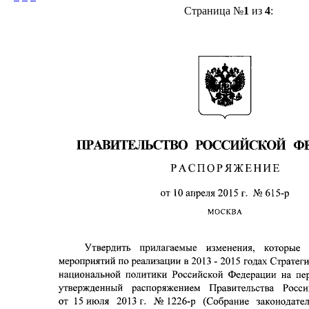
Страница №
1
из
4
: