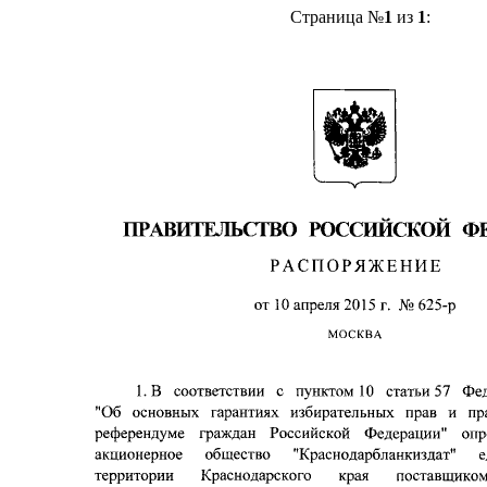
Страница №
1
из
1
: