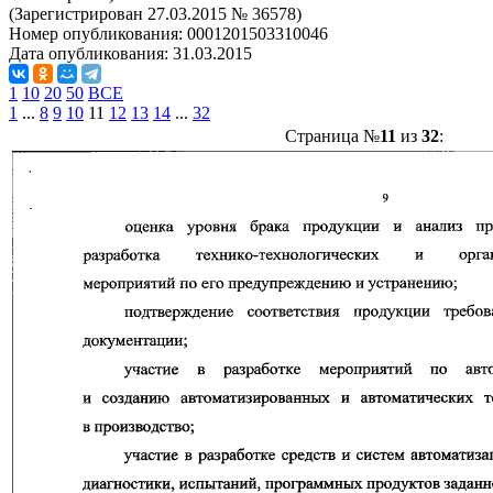
(Зарегистрирован 27.03.2015 № 36578)
Номер опубликования:
0001201503310046
Дата опубликования:
31.03.2015
1
10
20
50
ВСЕ
1
...
8
9
10
11
12
13
14
...
32
Страница №
11
из
32
: