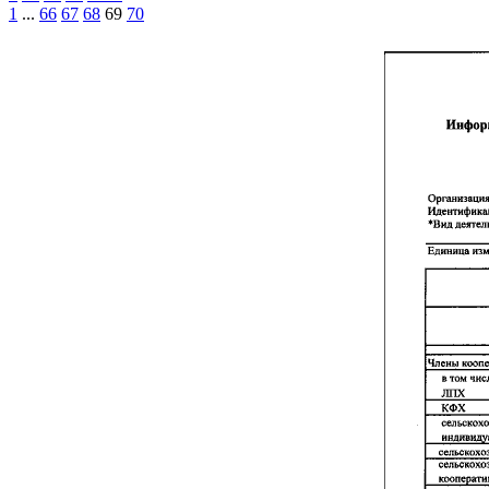
1
...
66
67
68
69
70