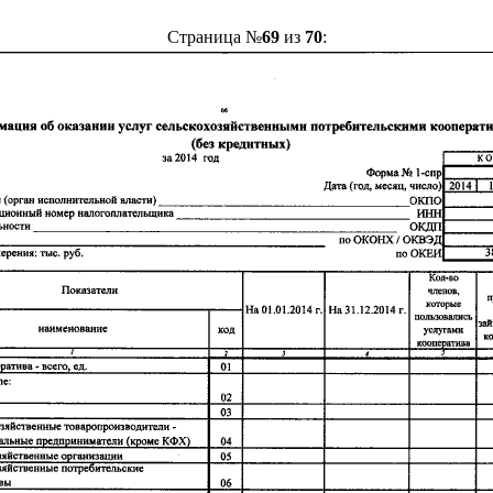
Страница №
69
из
70
: