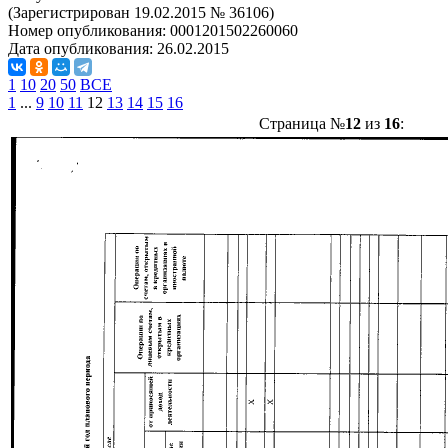
(Зарегистрирован 19.02.2015 № 36106)
Номер опубликования:
0001201502260060
Дата опубликования:
26.02.2015
1
10
20
50
ВСЕ
1
...
9
10
11
12
13
14
15
16
Страница №
12
из
16
: