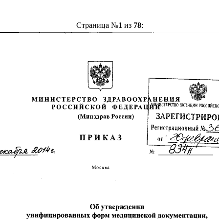
Страница №
1
из
78
: