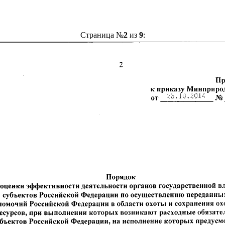
Страница №
2
из
9
: