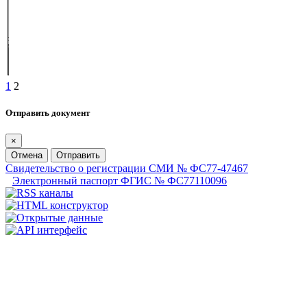
1
2
Отправить документ
×
Отмена
Отправить
Свидетельство о регистрации СМИ № ФС77-47467
Электронный паспорт ФГИС № ФС77110096