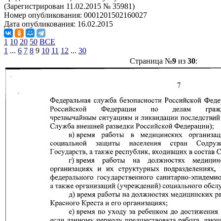
(Зарегистрирован 11.02.2015 № 35981)
Номер опубликования:
0001201502160027
Дата опубликования:
16.02.2015
1
10
20
50
ВСЕ
1
...
6
7
8
9
10
11
12
...
30
Страница №
9
из
30
: