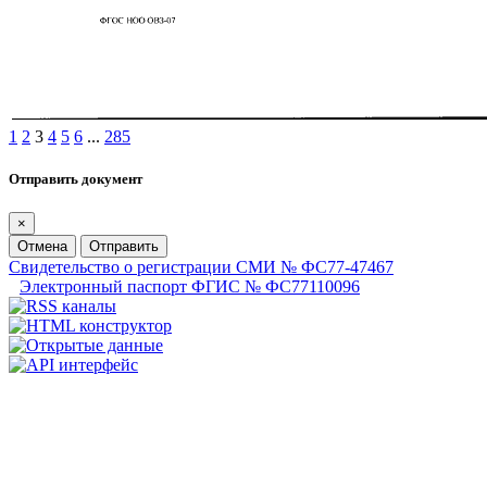
1
2
3
4
5
6
...
285
Отправить документ
×
Отмена
Отправить
Свидетельство о регистрации СМИ № ФС77-47467
Электронный паспорт ФГИС № ФС77110096