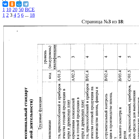
1
10
20
50
ВСЕ
1
2
3
4
5
6
...
18
Страница №
3
из
18
: