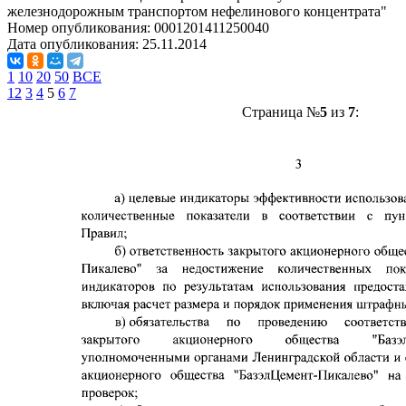
железнодорожным транспортом нефелинового концентрата"
Номер опубликования:
0001201411250040
Дата опубликования:
25.11.2014
1
10
20
50
ВСЕ
1
2
3
4
5
6
7
Страница №
5
из
7
: