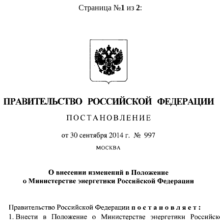
Страница №
1
из
2
: