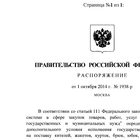
Страница №
1
из
1
: