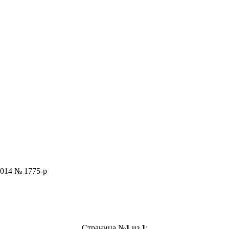
2014 № 1775-р
Страница №
1
из
1
: