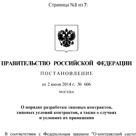
Страница №
1
из
7
: