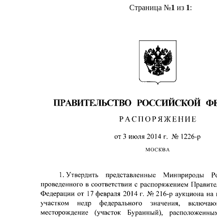
Страница №
1
из
1
: