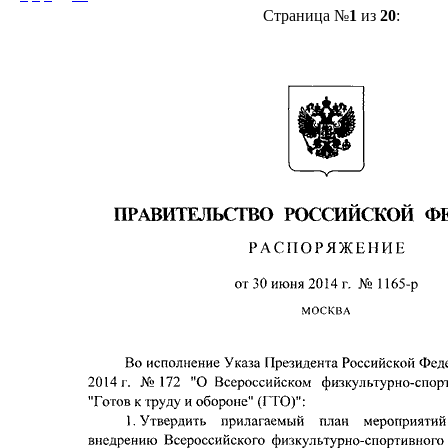
Страница №
1
из
20
: