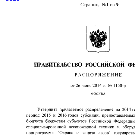
Страница №
1
из
5
: