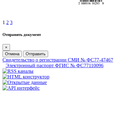
1
2
3
Отправить документ
×
Отмена
Отправить
Свидетельство о регистрации СМИ № ФС77-47467
Электронный паспорт ФГИС № ФС77110096