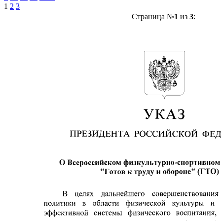
1
2
3
Страница №
1
из
3
: