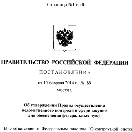
Страница №
1
из
6
: