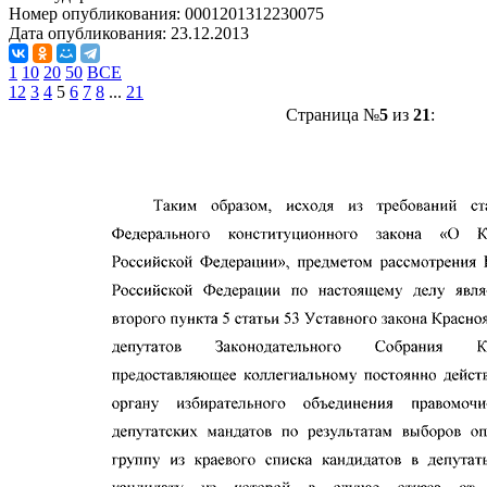
Номер опубликования:
0001201312230075
Дата опубликования:
23.12.2013
1
10
20
50
ВСЕ
1
2
3
4
5
6
7
8
...
21
Страница №
5
из
21
: