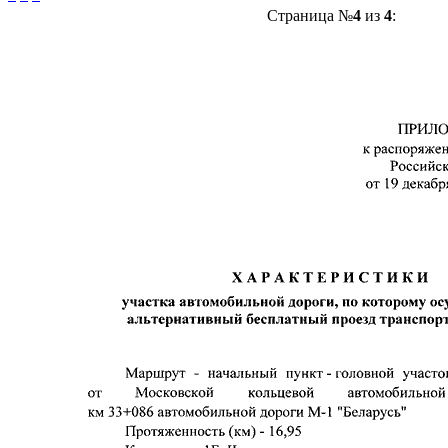
Страница №
4
из
4
: