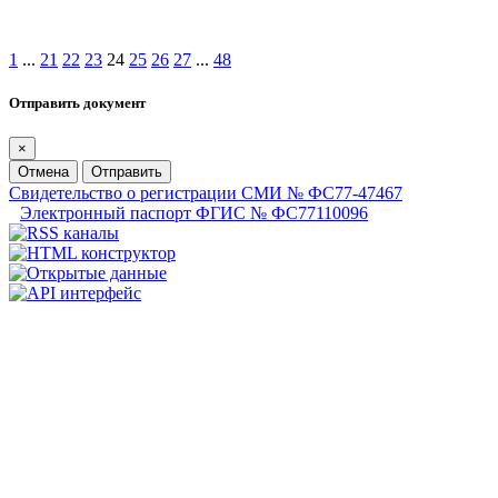
1
...
21
22
23
24
25
26
27
...
48
Отправить документ
×
Отмена
Отправить
Свидетельство о регистрации СМИ № ФС77-47467
Электронный паспорт ФГИС № ФС77110096