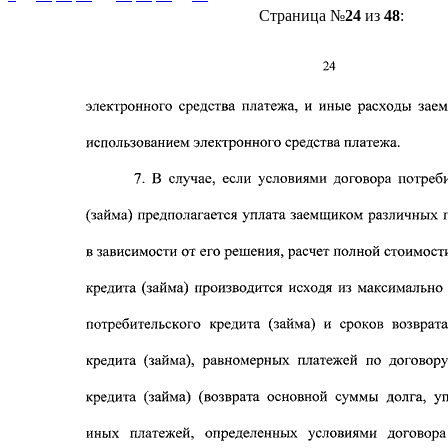
Страница №
24
из
48
: