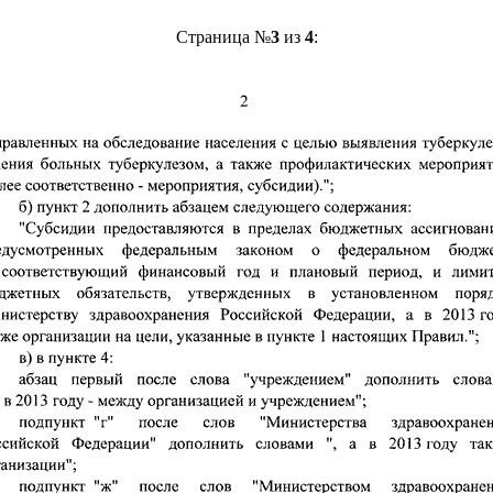
Страница №
3
из
4
: