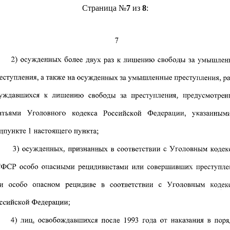
Страница №
7
из
8
: