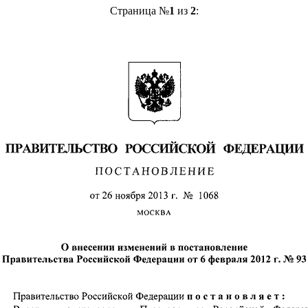
Страница №
1
из
2
: