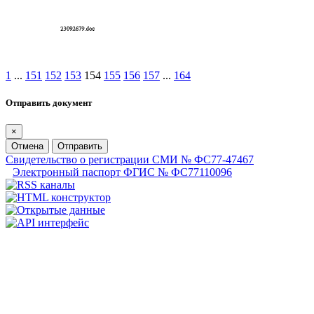
1
...
151
152
153
154
155
156
157
...
164
Отправить документ
×
Отмена
Отправить
Свидетельство о регистрации СМИ № ФС77-47467
Электронный паспорт ФГИС № ФС77110096