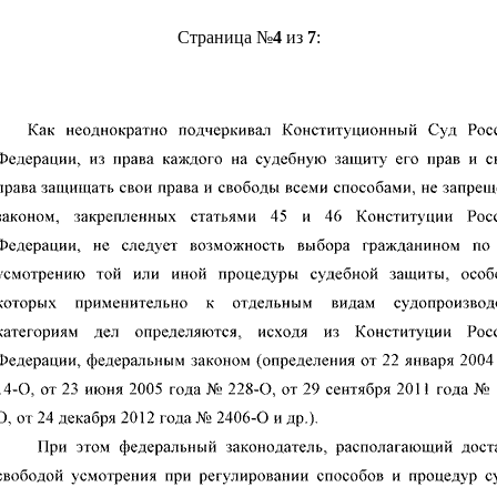
Страница №
4
из
7
: