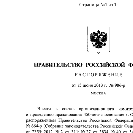
Страница №
1
из
1
: