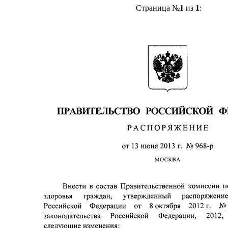
Страница №
1
из
1
: