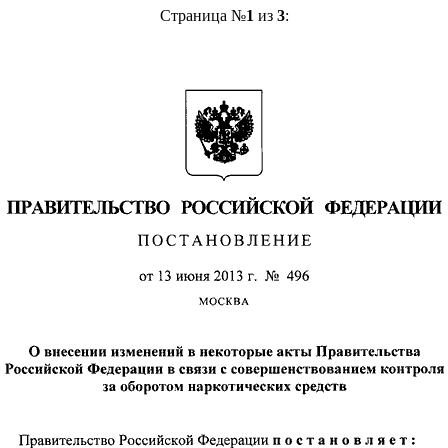
Страница №
1
из
3
: