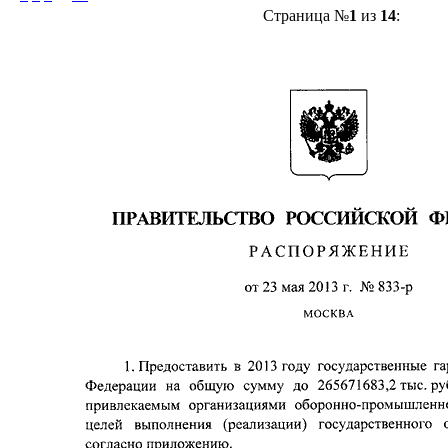
Страница №
1
из
14
: