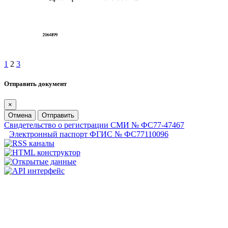
1
2
3
Отправить документ
×
Отмена
Отправить
Свидетельство о регистрации СМИ № ФС77-47467
Электронный паспорт ФГИС № ФС77110096