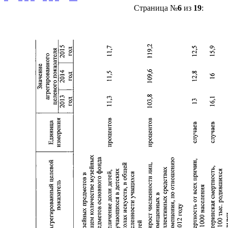
Страница №
6
из
19
: