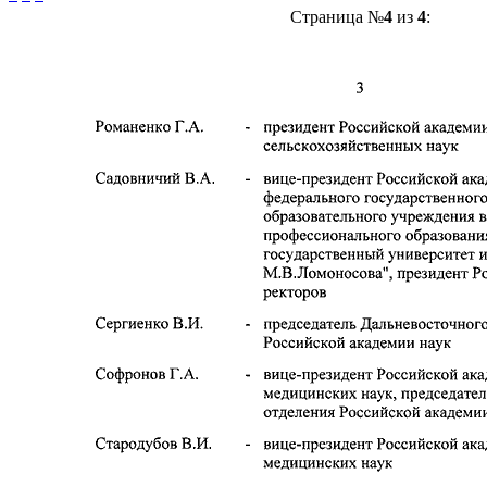
Страница №
4
из
4
: