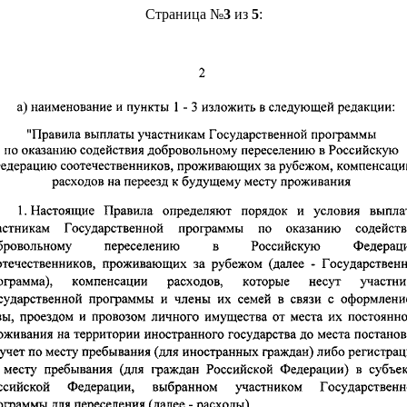
Страница №
3
из
5
: