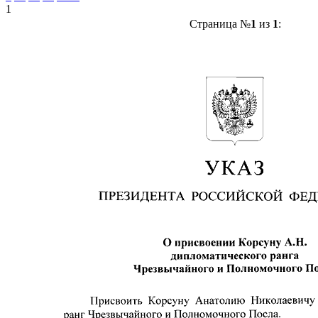
1
Страница №
1
из
1
: