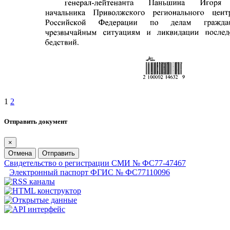
1
2
Отправить документ
×
Отмена
Отправить
Свидетельство о регистрации СМИ № ФС77-47467
Электронный паспорт ФГИС № ФС77110096