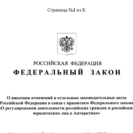
Страница №
1
из
5
: